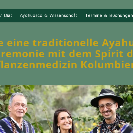
/ Diät
Ayahuasca & Wissenschaft
Termine & Buchungen
e eine traditionelle Ayah
remonie mit dem Spirit 
flanzenmedizin Kolumbie