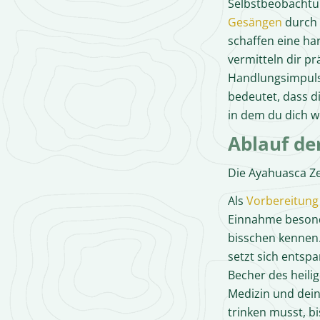
Selbstbeobachtun
Gesängen
durch 
schaffen eine h
vermitteln dir pr
Handlungsimpulse
bedeutet, dass 
in dem du dich w
Ablauf de
Die Ayahuasca Z
Als
Vorbereitung
Einnahme besond
bisschen kennen.
setzt sich entsp
Becher des heil
Medizin und dein
trinken musst, bi