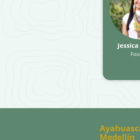
Jessica
Fou
Ayahuasc
Medellín