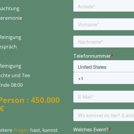
nachtung
Zeremonie
Reinigung
espräch
Reinigung
üchte und Tee
Ende 08:00
Person : 450.000
€
eitere
Fragen
hast, kannst