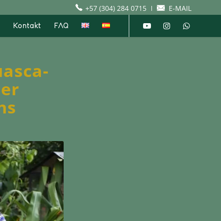
+57 (304) 284 0715
E-MAIL
Kontakt
FAQ
uasca-
der
ns