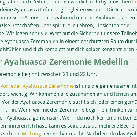
g, aber auch Zeiten, in denen wir dich mit rhythmischen
I
deine Ayahuasca Erfahrung begleiten werden. Die Icaros u
armonische Atmosphäre während unserer Ayahuasca Zerem
äzise Botschaften über spirituelle Lehren, Einsichten oder
. Wir legen sehr viel Wert auf die Sicherheit unsere Teiln
die Ayahuasca Zeremonien in einem geschützten Raum durc
ohlfühlen und dich komplett auf dich selber konzentrieren 
r Ayahuasca Zeremonie Medellin
eremonie beginnt zwischen 21 und 22 Uhr.
 vor jeder Ayahuasca Zeremonie
ist uns die gemeinsame Int
ers wichtig. Wir kommen alle zusammen an und lernen uns
 Vor der Ayahuasca Zeremonie sucht sich jeder einen gemü
annt hin. Wenn wir mit der Zeremonie beginnen, trinken wir
igen Ayahuasca gemeinsam. Wenn du noch keinen direkten 
em inneren Ich hast, kann es sein, dass du mehrere Beche
s sich die
Wirkung
bemerkbar macht. Nachdem du das Ayah