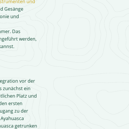
nstrumenten und
nd Gesänge
onie und
ehmer. Das
hgeführt werden,
kannst.
egration vor der
 zunächst ein
tlichen Platz und
 den ersten
Zugang zu der
r Ayahuasca
uasca getrunken