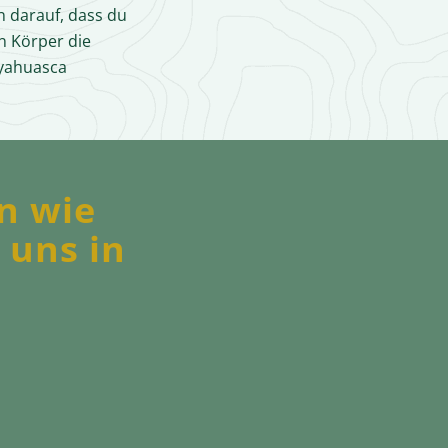
n darauf, dass du
n Körper die
Ayahuasca
n wie
 uns in