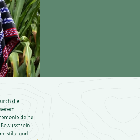
durch die
nserem
eremonie deine
 Bewusstsein
r Stille und