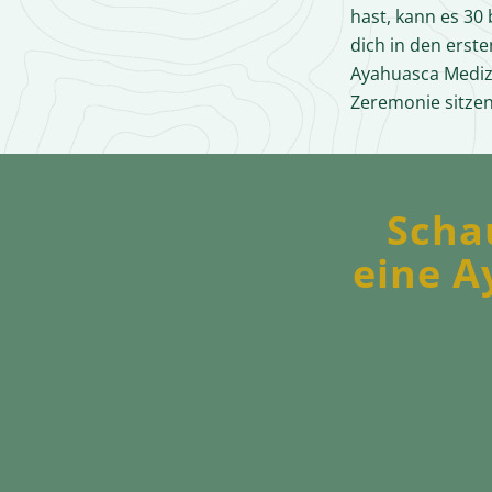
hast, kann es 30 
dich in den erst
Ayahuasca Mediz
Zeremonie sitzen
Scha
eine A