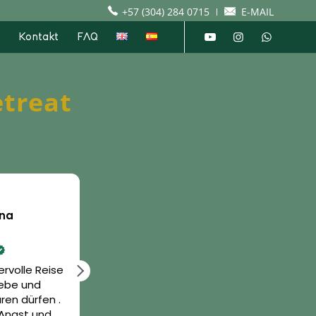
+57 (304) 284 0715
E-MAIL
Kontakt
FAQ
etreat
ena
Daniel Weiss
19 Mai 2026
ervolle Reise
Wie immer eine grossartige Erfahrung.
iebe und
Das Team und alles drumherum
ren dürfen .
einfach genial. Kann es kaum
 Angst und
erwarten euch wieder zu sehen. 💚