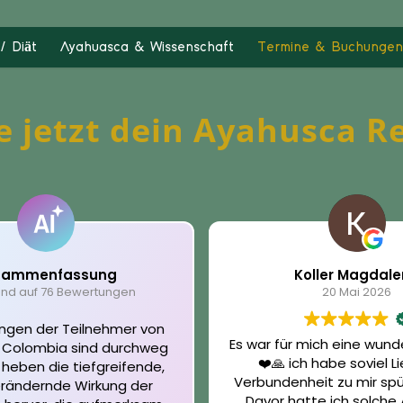
/ Diät
Ayahuasca & Wissenschaft
Termine & Buchungen
 jetzt dein Ayahusca R
sammenfassung
Koller Magdal
end auf 76 Bewertungen
20 Mai 2026
ungen der Teilnehmer von
Es war für mich eine wund
 Colombia sind durchweg
❤️🙏 ich habe soviel L
e heben die tiefgreifende,
Verbundenheit zu mir spü
rändernde Wirkung der
Davor hatte ich solche